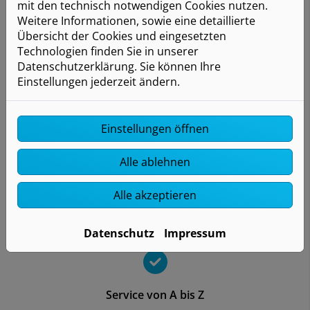
mit den technisch notwendigen Cookies nutzen.
Überraschungen.
Weitere Informationen, sowie eine detaillierte
Übersicht der Cookies und eingesetzten
Technologien finden Sie in unserer
Datenschutzerklärung. Sie können Ihre
Einstellungen jederzeit ändern.
Arbeit vom Profi
Wir empfehlen und verbauen ausschließlich
Einstellungen öffnen
hochwertige Fliesen von renommierten Herstellern.
Bei der Verlegung achten wir auf den nötigen
Alle ablehnen
Höhenausgleich und installieren auf Wunsch eine
Trittschalldämmung. Sollte einmal eine Fliese kaputt
Alle akzeptieren
gehen, tauschen wir diese für Sie aus, sofern die
Fliesen noch verfügbar sind.
Datenschutz
Impressum
Service von A bis Z