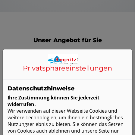
Unser Angebot für Sie
Privatsphäre­einstellungen
Individuelle Planung und Beratung
In einem Gespräch erfassen wir Ihre Wünsche und
Datenschutzhinweise
Ideen, um basierend darauf eine Auswahl an
Ihre Zustimmung können Sie jederzeit
verschiedenen Fliesen zu präsentieren. Dabei achten
widerrufen.
wir darauf, dass die Fliesen perfekt zu Keramik und
Wir verwenden auf dieser Webseite Cookies und
Armaturen passen. Neben einer transparenten
weitere Technologien, um Ihnen ein bestmögliches
Kostenaufstellung zu den angesetzten Arbeiten
Nutzungserlebnis zu bieten. Sie können das Setzen
erhalten Sie auch immer eine Preisauskunft zu den
von Cookies auch ablehnen und unsere Seite nur
vorgestellten Fliesen. So gibt es keine