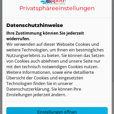
So läuft Ihre Förderung ab
Privatsphäre­einstellungen
Zunächst wird der Förderantrag eingereicht. Nach
der Bewilligung sind die Fördermittel für Ihr
Datenschutzhinweise
Vorhaben bis zu 36 Monate reserviert.
Ihre Zustimmung können Sie jederzeit
Anschließend kann die Heizungsmodernisierung
widerrufen.
durchgeführt werden. Nach Abschluss der Arbeiten
Wir verwenden auf dieser Webseite Cookies und
und Einreichung des Verwendungsnachweises
weitere Technologien, um Ihnen ein bestmögliches
erfolgt die Auszahlung der Fördermittel.
Nutzungserlebnis zu bieten. Sie können das Setzen
von Cookies auch ablehnen und unsere Seite nur
mit den technisch notwendigen Cookies nutzen.
Weitere Informationen, sowie eine detaillierte
Übersicht der Cookies und eingesetzten
Technologien finden Sie in unserer
Datenschutzerklärung. Sie können Ihre
Einstellungen jederzeit ändern.
Ihre mögliche Förderhöhe
Einstellungen öffnen