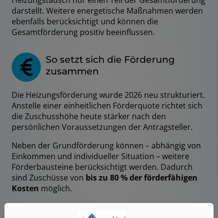
darstellt. Weitere energetische Maßnahmen werden
ebenfalls berücksichtigt und können die
Gesamtförderung positiv beeinflussen.
So setzt sich die Förderung
zusammen
Die Heizungsförderung wurde 2026 neu strukturiert.
Anstelle einer einheitlichen Förderquote richtet sich
die Zuschusshöhe heute stärker nach den
persönlichen Voraussetzungen der Antragsteller.
Neben der Grundförderung können – abhängig von
Einkommen und individueller Situation – weitere
Förderbausteine berücksichtigt werden. Dadurch
sind Zuschüsse von
bis zu 80 % der förderfähigen
Kosten
möglich.