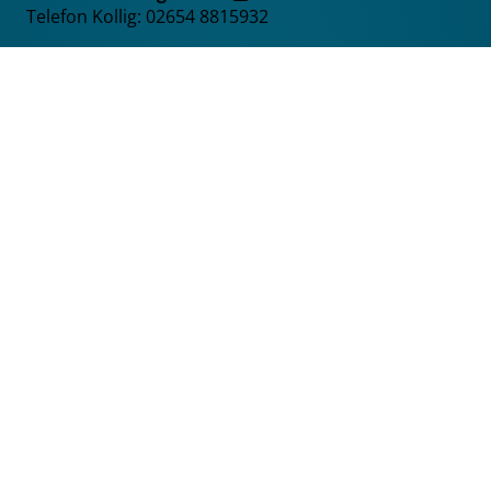
Telefon Kollig: 02654 8815932
Feedback & Beschwerden
feedback@bognitz.de
Öffnungszeiten
Montag – Donnerstag:
8.00 – 17.00 Uhr
Freitag:
8.00 – 13.00 Uhr